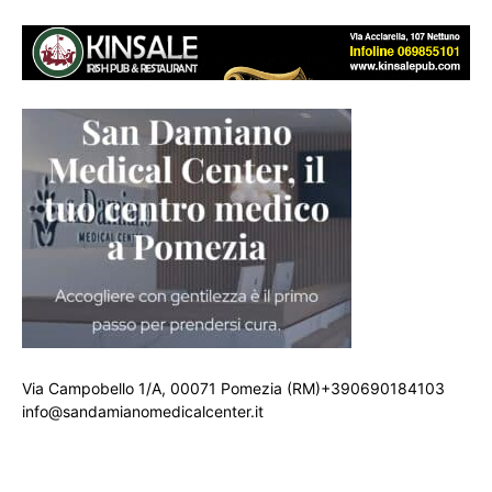
Via Campobello 1/A, 00071 Pomezia (RM)+390690184103
info@sandamianomedicalcenter.it