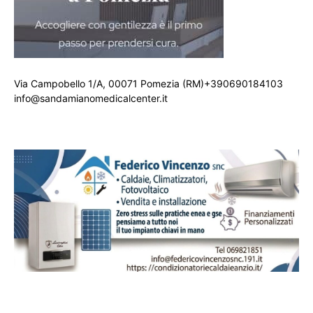
Via Campobello 1/A, 00071 Pomezia (RM)+390690184103
info@sandamianomedicalcenter.it