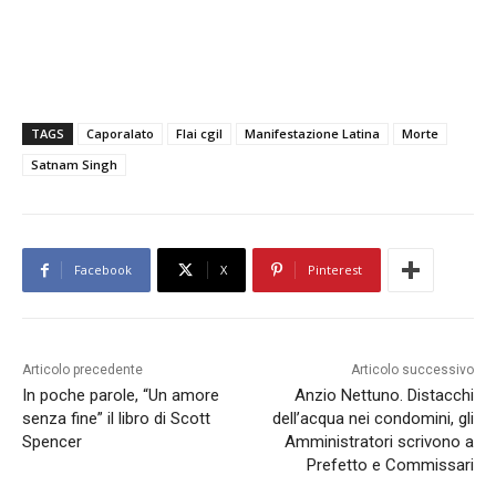
TAGS
Caporalato
Flai cgil
Manifestazione Latina
Morte
Satnam Singh
Facebook
X
Pinterest
Articolo precedente
Articolo successivo
In poche parole, “Un amore
Anzio Nettuno. Distacchi
senza fine” il libro di Scott
dell’acqua nei condomini, gli
Spencer
Amministratori scrivono a
Prefetto e Commissari