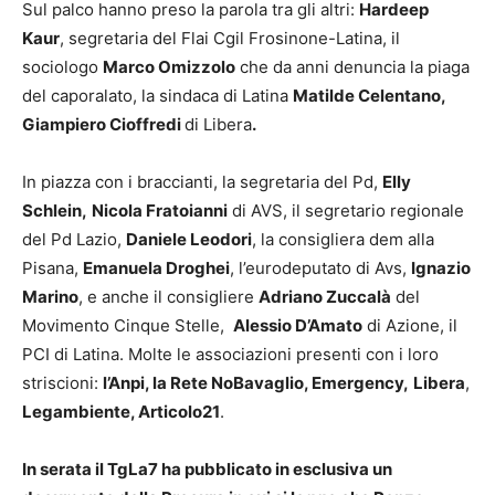
Sul palco hanno preso la parola tra gli altri:
Hardeep
Kaur
, segretaria del Flai Cgil Frosinone-Latina, il
sociologo
Marco Omizzolo
che da anni denuncia la piaga
del caporalato, la sindaca di Latina
Matilde Celentano,
Giampiero Cioffredi
di Libera
.
In piazza con i braccianti, la segretaria del Pd,
Elly
Schlein,
Nicola Fratoianni
di AVS, il segretario regionale
del Pd Lazio,
Daniele Leodori
, la consigliera dem alla
Pisana,
Emanuela Droghei
, l’eurodeputato di Avs,
Ignazio
Marino
, e anche il consigliere
Adriano Zuccalà
del
Movimento Cinque Stelle,
Alessio D’Amato
di Azione, il
PCI di Latina. Molte le associazioni presenti con i loro
striscioni:
l’Anpi, la Rete NoBavaglio, Emergency,
Libera
,
Legambiente, Articolo21
.
In serata il TgLa7 ha pubblicato in esclusiva un