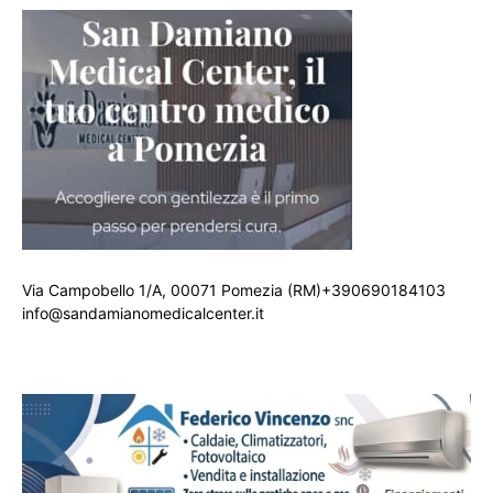
Via Campobello 1/A, 00071 Pomezia (RM)+390690184103
info@sandamianomedicalcenter.it