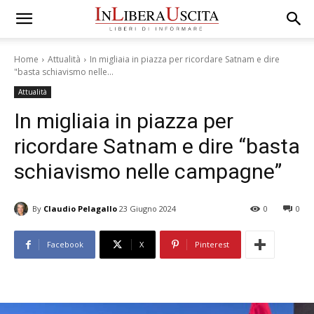
Home
Attualità
In migliaia in piazza per ricordare Satnam e dire
"basta schiavismo nelle...
Attualità
In migliaia in piazza per
ricordare Satnam e dire “basta
schiavismo nelle campagne”
By
Claudio Pelagallo
23 Giugno 2024
0
0
Facebook
X
Pinterest