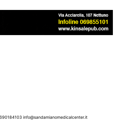
690184103 info@sandamianomedicalcenter.it