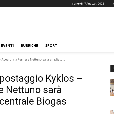
venerdì, 7 Agosto , 2026
EVENTI
RUBRICHE
SPORT
 Acea di via Ferriere Nettuno sarà ampliato...
postaggio Kyklos –
re Nettuno sarà
centrale Biogas