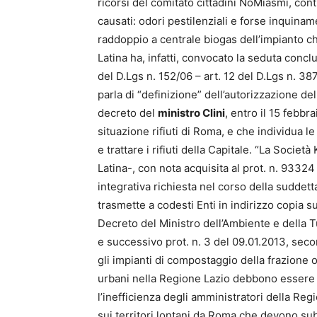
ricorsi del comitato cittadini NoMiasmi, con
causati: odori pestilenziali e forse inquinam
raddoppio a centrale biogas dell’impianto ch
Latina ha, infatti, convocato la seduta conclu
del D.Lgs n. 152/06 – art. 12 del D.Lgs n. 3
parla di “definizione” dell’autorizzazione de
decreto del
ministro Clini
, entro il 15 febb
situazione rifiuti di Roma, e che individua l
e trattare i rifiuti della Capitale. “La Societ
Latina-, con nota acquisita al prot. n. 933
integrativa richiesta nel corso della suddett
trasmette a codesti Enti in indirizzo copia su
Decreto del Ministro dell’Ambiente e della Tu
e successivo prot. n. 3 del 09.01.2013, seco
gli impianti di compostaggio della frazione o
urbani nella Regione Lazio debbono essere de
l’inefficienza degli amministratori della Reg
sui territori lontani da Roma che devono su