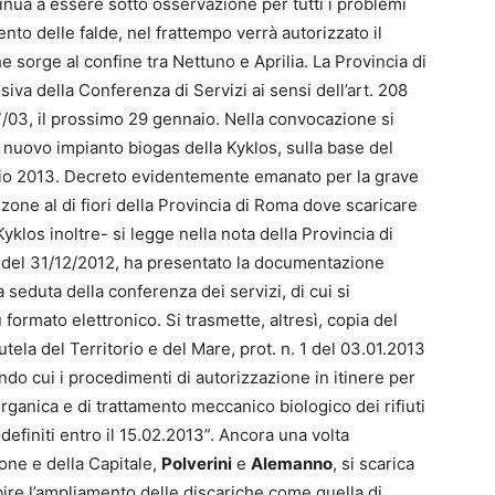
tinua a essere sotto osservazione per tutti i problemi
ento delle falde, nel frattempo verrà autorizzato il
e sorge al confine tra Nettuno e Aprilia. La Provincia di
siva della Conferenza di Servizi ai sensi dell’art. 208
87/03, il prossimo 29 gennaio. Nella convocazione si
l nuovo impianto biogas della Kyklos, sulla base del
raio 2013. Decreto evidentemente emanato per la grave
e zone al di fiori della Provincia di Roma dove scaricare
à Kyklos inoltre- si legge nella nota della Provincia di
24 del 31/12/2012, ha presentato la documentazione
a seduta della conferenza dei servizi, di cui si
 formato elettronico. Si trasmette, altresì, copia del
tela del Territorio e del Mare, prot. n. 1 del 03.01.2013
ndo cui i procedimenti di autorizzazione in itinere per
rganica e di trattamento meccanico biologico dei rifiuti
finiti entro il 15.02.2013”. Ancora una volta
ione e della Capitale,
Polverini
e
Alemanno
, si scarica
bire l’ampliamento delle discariche come quella di