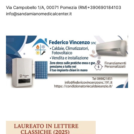
Via Campobello 1/A, 00071 Pomezia (RM)+390690184103
info@sandamianomedicalcenter.it