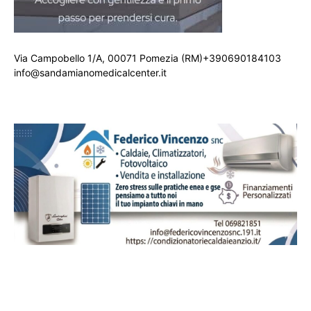
Via Campobello 1/A, 00071 Pomezia (RM)+390690184103
info@sandamianomedicalcenter.it