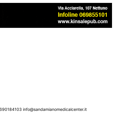
690184103 info@sandamianomedicalcenter.it