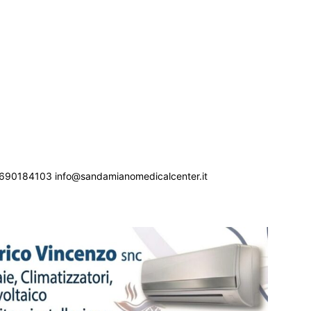
690184103 info@sandamianomedicalcenter.it