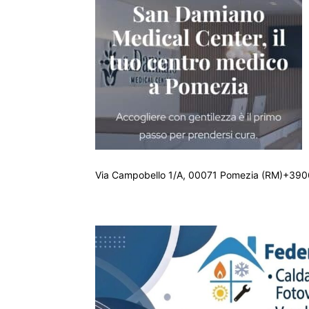
Via Campobello 1/A, 00071 Pomezia (RM)+390