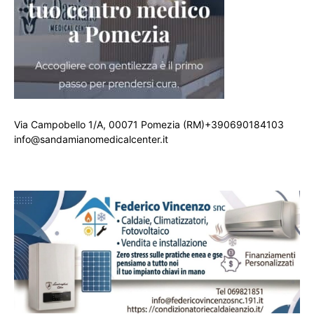
Via Campobello 1/A, 00071 Pomezia (RM)+390690184103
info@sandamianomedicalcenter.it