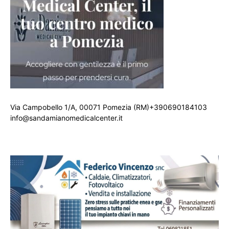
Via Campobello 1/A, 00071 Pomezia (RM)+390690184103
info@sandamianomedicalcenter.it