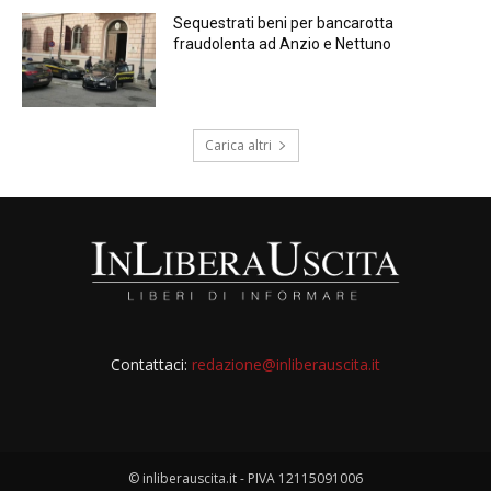
Sequestrati beni per bancarotta
fraudolenta ad Anzio e Nettuno
Carica altri
Contattaci:
redazione@inliberauscita.it
© inliberauscita.it - PIVA 12115091006