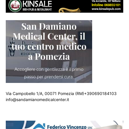
Via Campobello 1/A, 00071 Pomezia (RM)+390690184103
info@sandamianomedicalcenter.it