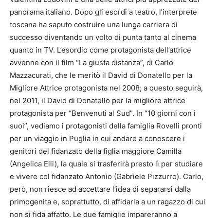
panorama italiano. Dopo gli esordi a teatro, l’interprete
toscana ha saputo costruire una lunga carriera di
successo diventando un volto di punta tanto al cinema
quanto in TV. L’esordio come protagonista dell’attrice
avvenne con il film “La giusta distanza”, di Carlo
Mazzacurati, che le meritò il David di Donatello per la
Migliore Attrice protagonista nel 2008; a questo seguirà,
nel 2011, il David di Donatello per la migliore attrice
protagonista per “Benvenuti al Sud”. In “10 giorni con i
suoi”, vediamo i protagonisti della famiglia Rovelli pronti
per un viaggio in Puglia in cui andare a conoscere i
genitori del fidanzato della figlia maggiore Camilla
(Angelica Elli), la quale si trasferirà presto lì per studiare
e vivere col fidanzato Antonio (Gabriele Pizzurro). Carlo,
però, non riesce ad accettare l’idea di separarsi dalla
primogenita e, soprattutto, di affidarla a un ragazzo di cui
non si fida affatto. Le due famiglie impareranno a