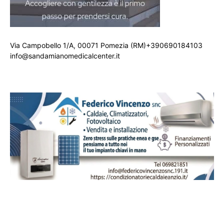
Via Campobello 1/A, 00071 Pomezia (RM)+390690184103
info@sandamianomedicalcenter.it