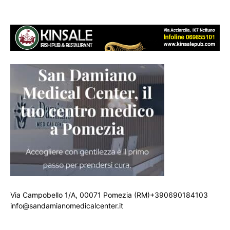
Via Campobello 1/A, 00071 Pomezia (RM)+390690184103
info@sandamianomedicalcenter.it