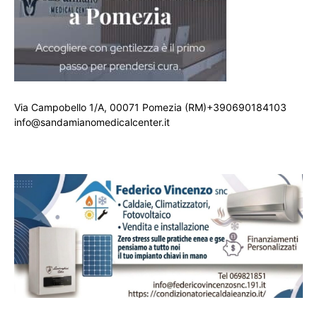
Via Campobello 1/A, 00071 Pomezia (RM)+390690184103
info@sandamianomedicalcenter.it