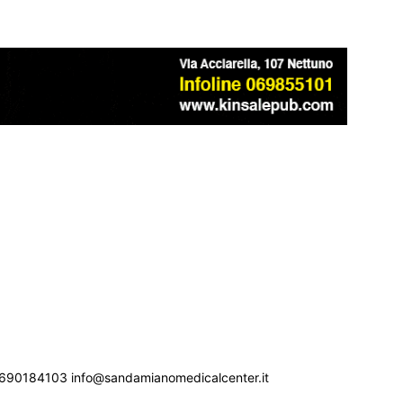
690184103 info@sandamianomedicalcenter.it