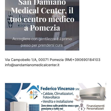
Via Campobello 1/A, 00071 Pomezia (RM)+390690184103
info@sandamianomedicalcenter.it