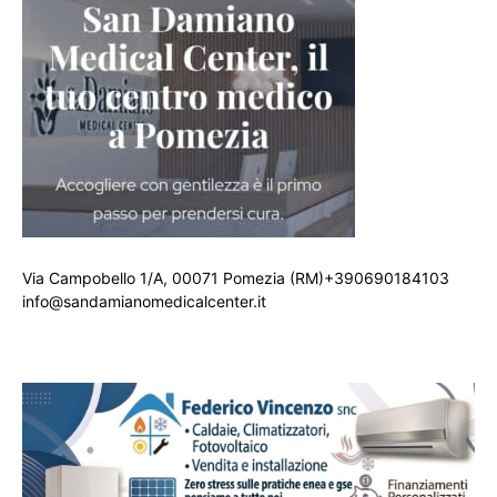
Via Campobello 1/A, 00071 Pomezia (RM)+390690184103
info@sandamianomedicalcenter.it