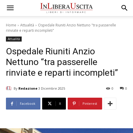
Home
Attualità
Ospedale Riuniti Anzio Nettuno "tra passerelle
rinviate e reparti incompleti"
Attualità
Ospedale Riuniti Anzio
Nettuno “tra passerelle
rinviate e reparti incompleti”
By
Redazione
3 Dicembre 2025
0
0
Facebook
X
Pinterest