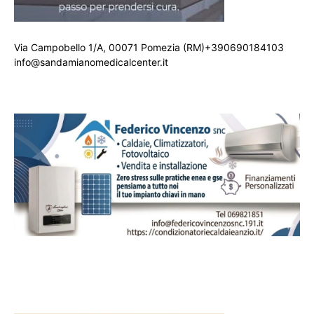
Via Campobello 1/A, 00071 Pomezia (RM)+390690184103
info@sandamianomedicalcenter.it