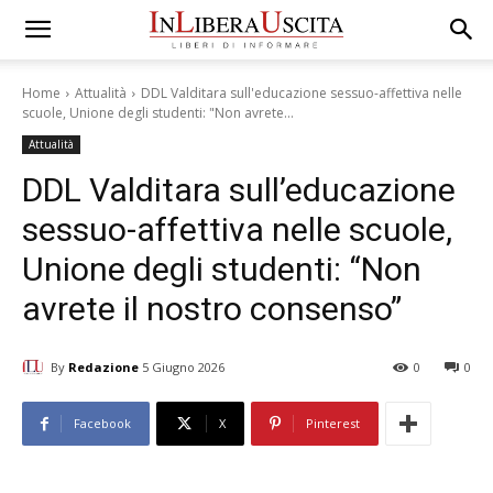
Home
Attualità
DDL Valditara sull'educazione sessuo-affettiva nelle
scuole, Unione degli studenti: "Non avrete...
Attualità
DDL Valditara sull’educazione
sessuo-affettiva nelle scuole,
Unione degli studenti: “Non
avrete il nostro consenso”
By
Redazione
5 Giugno 2026
0
0
Facebook
X
Pinterest