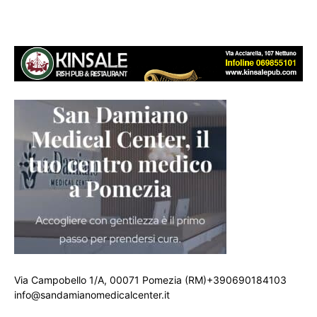
Via Campobello 1/A, 00071 Pomezia (RM)+390690184103
info@sandamianomedicalcenter.it