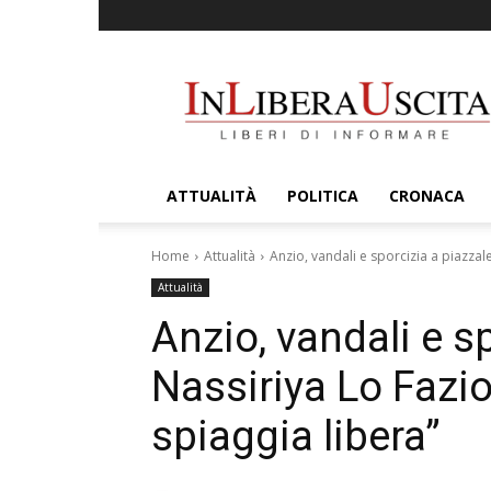
InLiberaUscita
ATTUALITÀ
POLITICA
CRONACA
Home
Attualità
Anzio, vandali e sporcizia a piazzale
Attualità
Anzio, vandali e s
Nassiriya Lo Fazio
spiaggia libera”