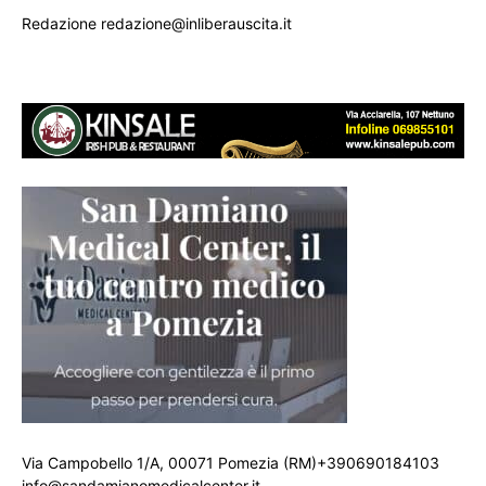
Redazione redazione@inliberauscita.it
Via Campobello 1/A, 00071 Pomezia (RM)+390690184103
info@sandamianomedicalcenter.it