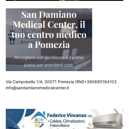
Via Campobello 1/A, 00071 Pomezia (RM)+390690184103
info@sandamianomedicalcenter.it