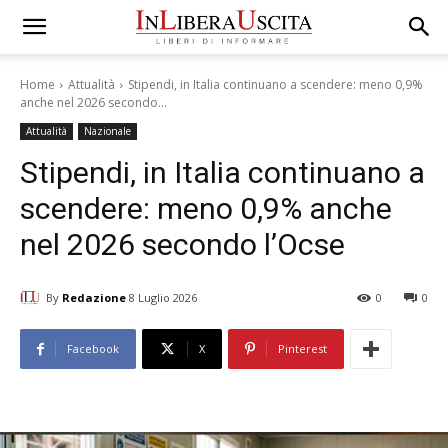
Home
Attualità
Stipendi, in Italia continuano a scendere: meno 0,9%
anche nel 2026 secondo...
Attualità
Nazionale
Stipendi, in Italia continuano a
scendere: meno 0,9% anche
nel 2026 secondo l’Ocse
By
Redazione
8 Luglio 2026
0
0
Facebook
X
Pinterest