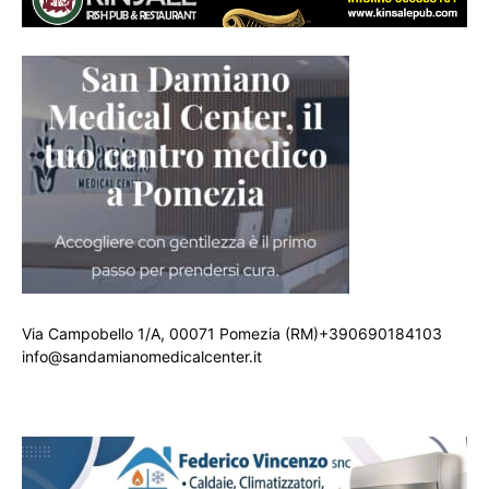
Via Campobello 1/A, 00071 Pomezia (RM)+390690184103
info@sandamianomedicalcenter.it