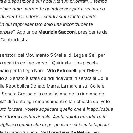
 a disposizione sui nodi ritenuti prioritari. Il tempo
parlamentare permette quindi ancor piu’ il reciproco
 di eventuali ulteriori condivisioni tanto quanto
fin qui rappresentato solo una inconcludente
erbale
”. Aggiunge
Maurizio Sacconi
, presidente dei
 Centrodestra
 e senatori del Movimento 5 Stelle, di Lega e Sel, per
recati in corteo verso il Quirinale. Una piccola
naio
per la Lega Nord,
Vito Petrocelli
per l’M5S e
o al Senato è stata quindi ricevuta in serata al Colle
lla Repubblica Donato Marra. La marcia sul Colle è
l Senato Grasso alla conclusione della riunione dei
ola” di fronte agli emendamenti e la richiesta del voto
uto forzare, volete applicare quello che è inapplicabile
i riforma costituzionale. Avete voluto introdurre in
vigliacco quello che in gergo viene chiamata tagliola
’.
 della capogruppo di Sel
Loredana De Petris
, per