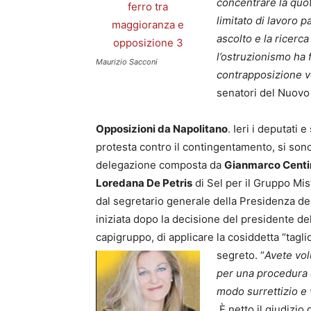
concentrare la quota
limitato di lavoro 
ascolto e la ricerca
l’ostruzionismo ha 
Maurizio Sacconi
contrapposizione v
senatori del Nuovo
Opposizioni da Napolitano
. Ieri i deputati
protesta contro il contingentamento, si sono 
delegazione composta da
Gianmarco Centi
Loredana De Petris
di Sel per il Gruppo Mist
dal segretario generale della Presidenza de
iniziata dopo la decisione del presidente de
capigruppo, di applicare la cosiddetta “tagli
segreto.
“
Avete vol
per una procedura d
modo surrettizio e 
È netto il giudizio