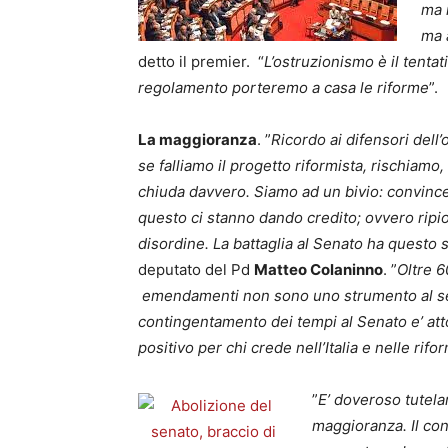
ma 
ma 
detto il premier. “
L’ostruzionismo è il tentati
regolamento porteremo a casa le riforme
”.
La maggioranza
. ”
Ricordo ai difensori del
se falliamo il progetto riformista, rischiamo, 
chiuda davvero. Siamo ad un bivio: convince
questo ci stanno dando credito; ovvero ripi
disordine. La battaglia al Senato ha questo 
deputato del Pd
Matteo Colaninno
. ”
Oltre 
emendamenti non sono uno strumento al ser
contingentamento dei tempi al Senato e’ at
positivo per chi crede nell’Italia e nelle rifo
”
E’ doveroso tutelar
maggioranza. Il co