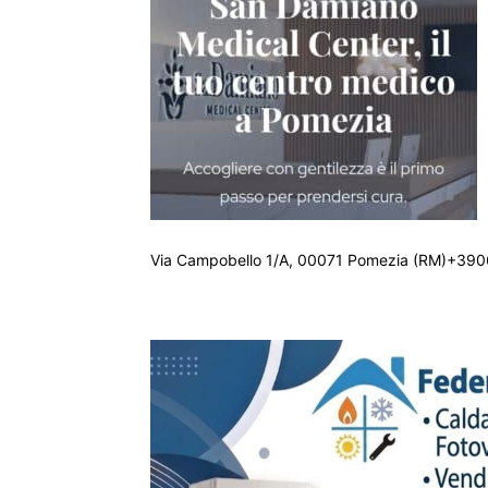
Via Campobello 1/A, 00071 Pomezia (RM)+390