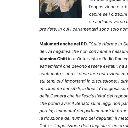
l’opposizione è irri
capire se i cittadini
se andiamo verso un
previste, in cui i parlamentari sono solo nom
Malumori anche nel PD
. ”
Sulle riforme in S
deriva negativa che non conviene a nessun
Vannino Chiti
in un’intervista a Radio Radica
estremismi che devono essere evitati”, ha a
continuato – non si deve fare ostruzionismo
sui temi piu’ importanti in discussione: i diri
eticamente sensibili, la liberta’ religiosa s
della Camera che ha l’esclusivita’ del rappor
che poteri avra’ il Senato sulle leggi non pa
parola; l’immunita’ dei parlamentari; le firm
la riduzione del numero dei deputati; il meto
Chiti –
l’imposizione della tagliola e’ un err