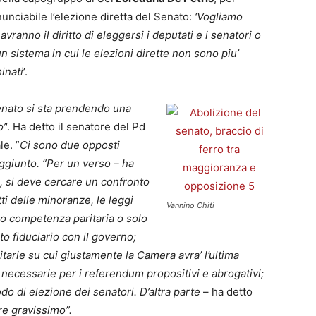
nunciabile l’elezione diretta del Senato:
‘Vogliamo
 avranno il diritto di eleggersi i deputati e i senatori o
 sistema in cui le elezioni dirette non sono piu’
inati
’.
enato si sta prendendo una
o’
‘. Ha detto il senatore del Pd
le. ”
Ci sono due opposti
ggiunto. ”Per un verso – ha
, si deve cercare un confronto
tti delle minoranze, le leggi
Vannino Chiti
ono competenza paritaria o solo
to fiduciario con il governo;
ritarie su cui giustamente la Camera avra’ l’ultima
e necessarie per i referendum propositivi e abrogativi;
do di elezione dei senatori. D’altra parte
– ha detto
ore gravissimo”.