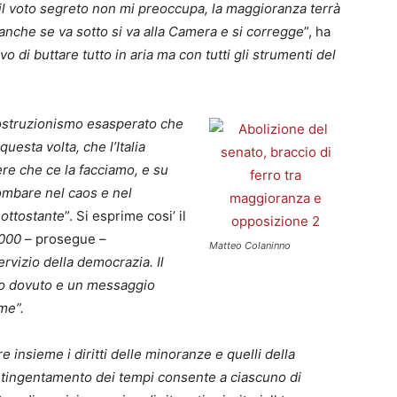
il voto segreto non mi preoccupa, la maggioranza terrà
anche se va sotto si va alla Camera e si corregge
”, ha
vo di buttare tutto in aria ma con tutti gli strumenti del
l’ostruzionismo esasperato che
questa volta, che l’Italia
re che ce la facciamo, e su
ombare nel caos e nel
sottostante
”. Si esprime cosi’ il
6000
– prosegue –
Matteo Colaninno
vizio della democrazia. Il
to dovuto e un messaggio
rme”.
e insieme i diritti delle minoranze e quelli della
ntingentamento dei tempi consente a ciascuno di