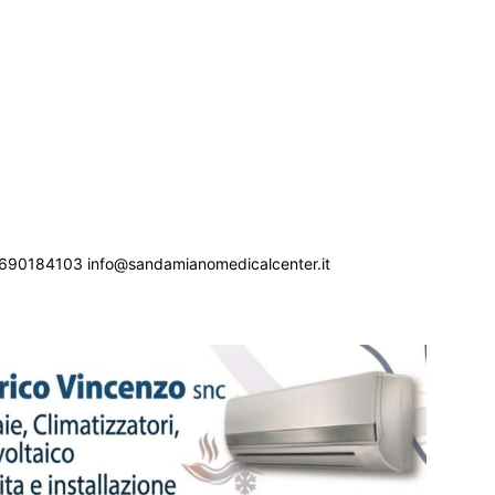
690184103 info@sandamianomedicalcenter.it