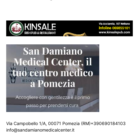
Via Campobello 1/A, 00071 Pomezia (RM)+390690184103
info@sandamianomedicalcenter.it