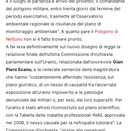
e il luoghi di partenza e arrivo dei proiettili. Il comandante
del poligono militare, entro trenta giorni dal termine del
periodo esercitativo, trasmette all’Osservatorio
ambientale regionale le risultanze del piano di
monitoraggio ambientale”. A quanto pare il
Poligono di
Nettuno
non si è fatto trovare pronto.
A far leva definitivamente sul nuovo disegno di legge la
relazione finale dell’ultima Commissione d’inchiesta
parlamentare sull’Uranio, relazionata dall’onorevole
Gian
Piero Scanu
, e le reiterate sentenze della magistratura
che hanno “costantemente affermato l’esistenza, sul
piano giuridico, di un nesso di causalità tra l’accertata
esposizione all’uranio impoverito e le patologie
denunciate dai militari o, per essi, dai loro superstiti. Per
l’uranio è stato altresì riconosciuto sul piano scientifico,
con la Tabella delle malattie professionali INAIL approvata
nel 2008, il nesso causale per la nefropatia tubolare”. La
Commissione d’inchiesta, “grazie alle penetranti