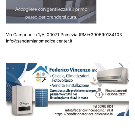
Via Campobello 1/A, 00071 Pomezia (RM)+390690184103
info@sandamianomedicalcenter.it