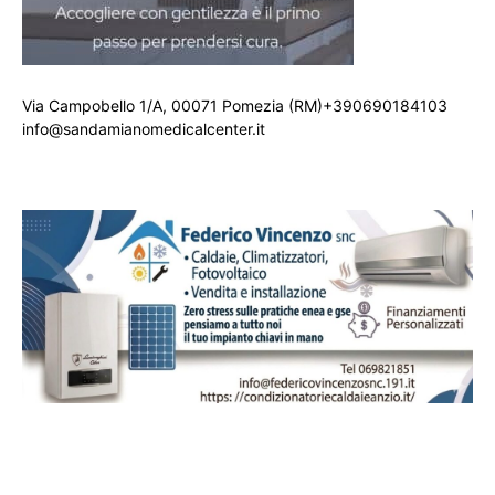
Via Campobello 1/A, 00071 Pomezia (RM)+390690184103
info@sandamianomedicalcenter.it