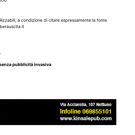
506
ilizzabili, a condizione di citare espressamente la fonte
iberauscita.it
_
 senza pubblicità invasiva