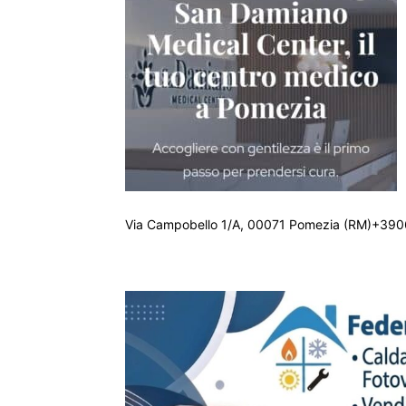
Via Campobello 1/A, 00071 Pomezia (RM)+390