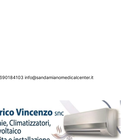
690184103 info@sandamianomedicalcenter.it