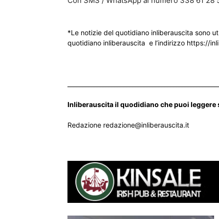
Con SMS / WhatsApp al numero 338 61 28 
*Le notizie del quotidiano inliberauscita sono ut
quotidiano inliberauscita e l’indirizzo https://inl
___________________________________________________
Inliberauscita il quodidiano che puoi leggere
Redazione redazione@inliberauscita.it