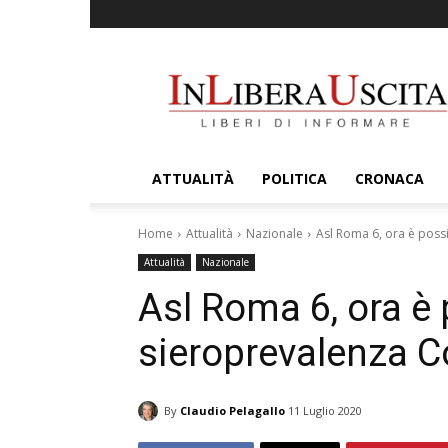
InLiberaUscita
ATTUALITÀ
POLITICA
CRONACA
Home
Attualità
Nazionale
Asl Roma 6, ora è possib
Attualità
Nazionale
Asl Roma 6, ora è 
sieroprevalenza Co
By
Claudio Pelagallo
11 Luglio 2020