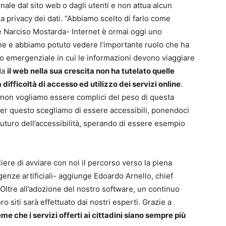
ale dal sito web o dagli utenti e non attua alcun
a privacy dei dati. “Abbiamo scelto di farlo come
e Narciso Mostarda- Internet è ormai oggi uno
e e abbiamo potuto vedere l’importante ruolo che ha
o emergenziale in cui le informazioni devono viaggiare
Ma
il web nella sua crescita non ha tutelato quelle
ifficoltà di accesso ed utilizzo dei servizi online
.
non vogliamo essere complici del peso di questa
 Per questo scegliamo di essere accessibili, ponendoci
l futuro dell’accessibilità, sperando di essere esempio
liere di avviare con noi il percorso verso la piena
lligenze artificiali- aggiunge Edoardo Arnello, chief
 Oltre all’adozione del nostro software, un continuo
o siti sarà effettuato dai nostri esperti. Grazie a
e che i servizi offerti ai cittadini siano sempre più