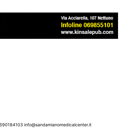
690184103 info@sandamianomedicalcenter.it