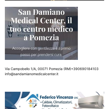
Via Campobello 1/A, 00071 Pomezia (RM)+390690184103
info@sandamianomedicalcenter.it