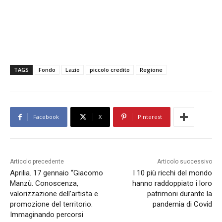
TAGS
Fondo
Lazio
piccolo credito
Regione
Facebook
X
Pinterest
Articolo precedente
Articolo successivo
Aprilia. 17 gennaio “Giacomo
I 10 più ricchi del mondo
Manzù. Conoscenza,
hanno raddoppiato i loro
valorizzazione dell’artista e
patrimoni durante la
promozione del territorio.
pandemia di Covid
Immaginando percorsi