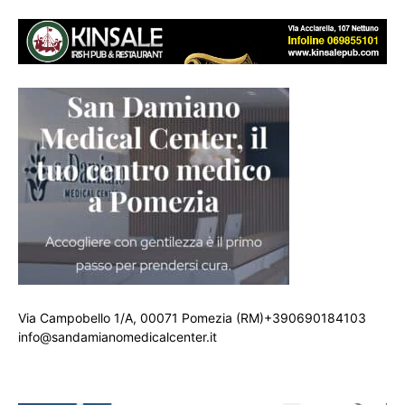
Via Campobello 1/A, 00071 Pomezia (RM)+390690184103
info@sandamianomedicalcenter.it