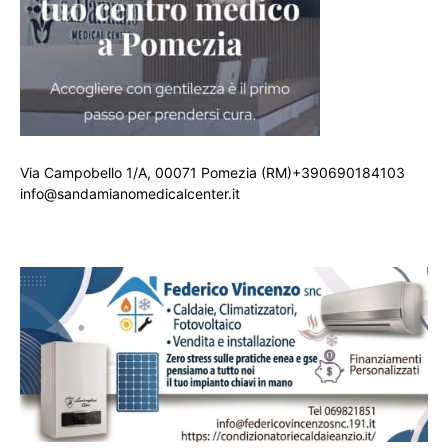
Via Campobello 1/A, 00071 Pomezia (RM)+390690184103
info@sandamianomedicalcenter.it