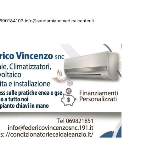
690184103 info@sandamianomedicalcenter.it