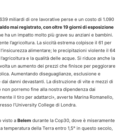
639 miliardi di ore lavorative perse e un costo di 1.090
caldo mai registrato, con oltre 19 giorni di esposizione
he ha un impatto molto più grave su anziani e bambini.
te l’agricoltura. La siccità estrema colpisce il 61 per
’insicurezza alimentare; le precipitazioni violente il 64
agricoltura e la qualità delle acque. Si riduce anche la
 volta un aumento dei prezzi che finisce per peggiorare
ubblica. Aumentando diseguaglianze, esclusione e
dai danni devastanti. La distruzione di vite e mezzi di
 non porremo fine alla nostra dipendenza dai
mente il tiro per adattarci», avverte Marina Romanello,
resso l’University College di Londra.
o visto a
Belem
durante la Cop30, dove è miseramente
lla temperatura della Terra entro 1,5° in questo secolo,