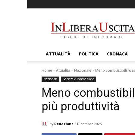
InLiberaUscita
ATTUALITÀ
POLITICA
CRONACA
Home
Attualità
Nazionale
Meno combustibili fossil
Nazionale
Scienza e Innovazione
Meno combustibili 
più produttività
By
Redazione
5 Dicembre 2025