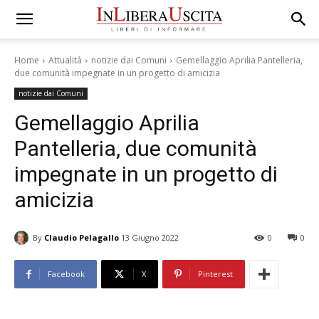
Home
Attualità
notizie dai Comuni
Gemellaggio Aprilia Pantelleria,
due comunità impegnate in un progetto di amicizia
notizie dai Comuni
Gemellaggio Aprilia
Pantelleria, due comunità
impegnate in un progetto di
amicizia
By
Claudio Pelagallo
13 Giugno 2022
0
0
Facebook
X
Pinterest