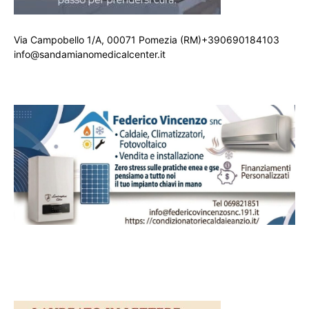
Via Campobello 1/A, 00071 Pomezia (RM)+390690184103
info@sandamianomedicalcenter.it