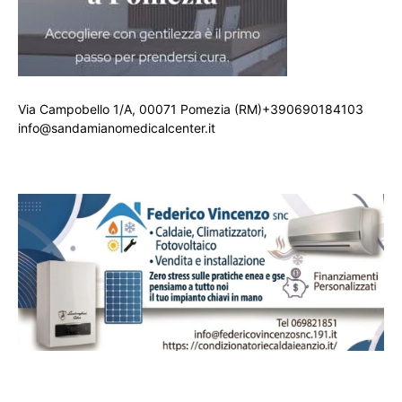
Via Campobello 1/A, 00071 Pomezia (RM)+390690184103
info@sandamianomedicalcenter.it