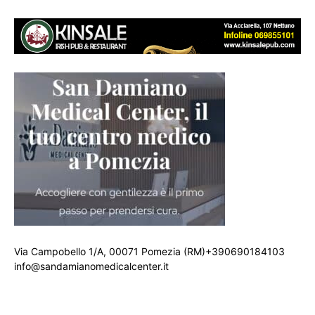
Via Campobello 1/A, 00071 Pomezia (RM)+390690184103
info@sandamianomedicalcenter.it