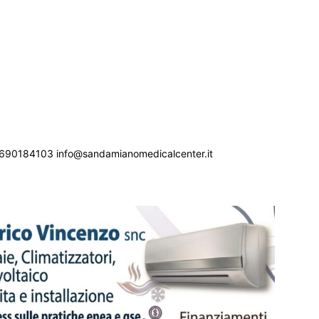
690184103 info@sandamianomedicalcenter.it