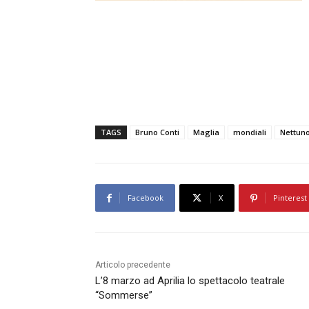
TAGS
Bruno Conti
Maglia
mondiali
Nettun
Facebook
X
Pinterest
Articolo precedente
L’8 marzo ad Aprilia lo spettacolo teatrale
“Sommerse”