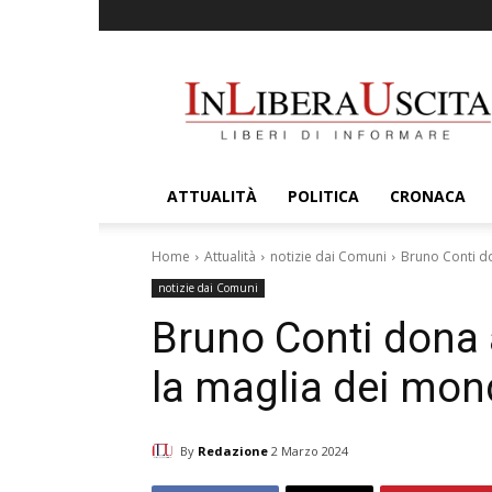
InLiberaUscita
ATTUALITÀ
POLITICA
CRONACA
Home
Attualità
notizie dai Comuni
Bruno Conti d
notizie dai Comuni
Bruno Conti dona
la maglia dei mond
By
Redazione
2 Marzo 2024