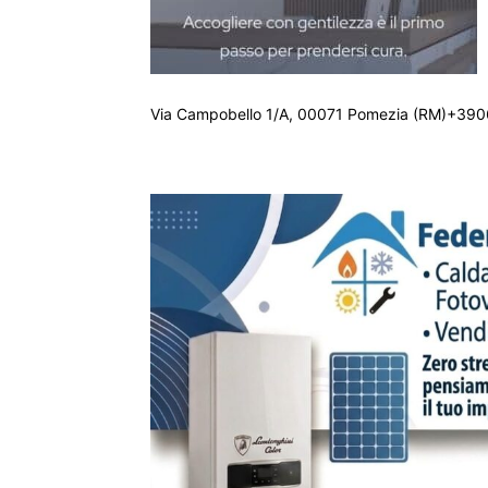
Via Campobello 1/A, 00071 Pomezia (RM)+390