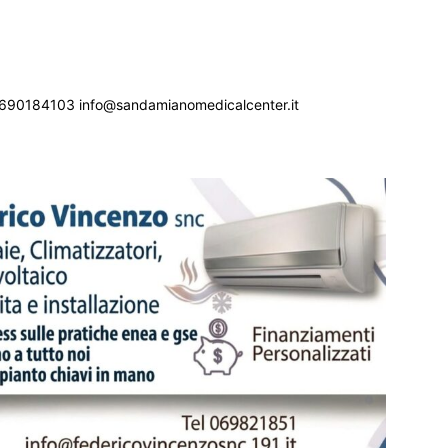
690184103 info@sandamianomedicalcenter.it