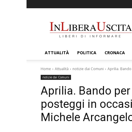
InLiberaUscita
ATTUALITÀ
POLITICA
CRONACA
Home
Attualità
notizie dai Comuni
Aprilia. Bando 
notizie dai Comuni
Aprilia. Bando per
posteggi in occasi
Michele Arcangelo