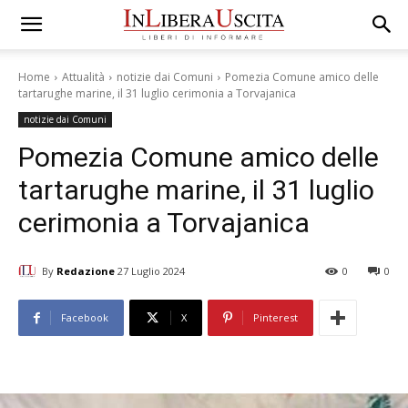
Home
Attualità
notizie dai Comuni
Pomezia Comune amico delle
tartarughe marine, il 31 luglio cerimonia a Torvajanica
notizie dai Comuni
Pomezia Comune amico delle
tartarughe marine, il 31 luglio
cerimonia a Torvajanica
By
Redazione
27 Luglio 2024
0
0
Facebook
X
Pinterest