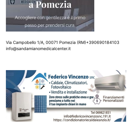
Via Campobello 1/A, 00071 Pomezia (RM)+390690184103
info@sandamianomedicalcenter.it