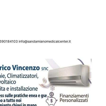
690184103 info@sandamianomedicalcenter.it