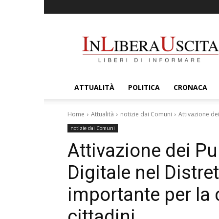
InLiberaUscita
ATTUALITÀ
POLITICA
CRONACA
Home
Attualità
notizie dai Comuni
Attivazione dei
notizie dai Comuni
Attivazione dei Pun
Digitale nel Distr
importante per la c
cittadini