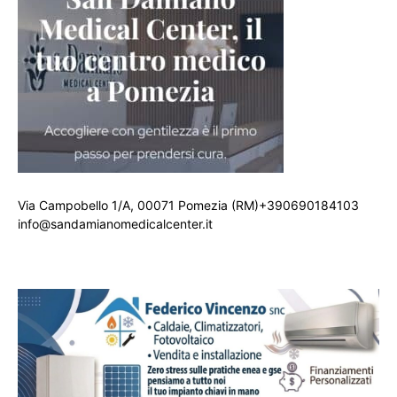
Via Campobello 1/A, 00071 Pomezia (RM)+390690184103
info@sandamianomedicalcenter.it