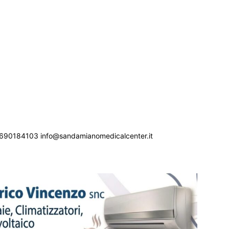
690184103 info@sandamianomedicalcenter.it