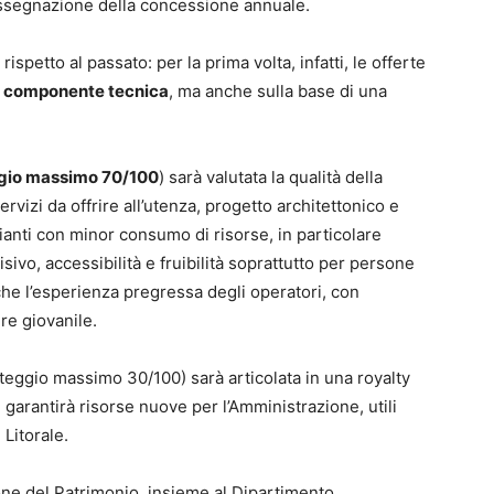
 assegnazione della concessione annuale.
ispetto al passato: per la prima volta, infatti, le offerte
a
componente tecnica
, ma anche sulla base di una
gio massimo 70/100
) sarà valutata la qualità della
ervizi da offrire all’utenza, progetto architettonico e
pianti con minor consumo di risorse, in particolare
sivo, accessibilità e fruibilità soprattutto per persone
nche l’esperienza pregressa degli operatori, con
re giovanile.
eggio massimo 30/100) sarà articolata in una royalty
 garantirà risorse nuove per l’Amministrazione, utili
 Litorale.
ione del Patrimonio, insieme al Dipartimento