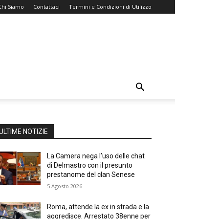
Chi Siamo
Contattaci
Termini e Condizioni di Utilizzo
ULTIME NOTIZIE
La Camera nega l’uso delle chat
di Delmastro con il presunto
prestanome del clan Senese
5 Agosto 2026
Roma, attende la ex in strada e la
aggredisce. Arrestato 38enne per