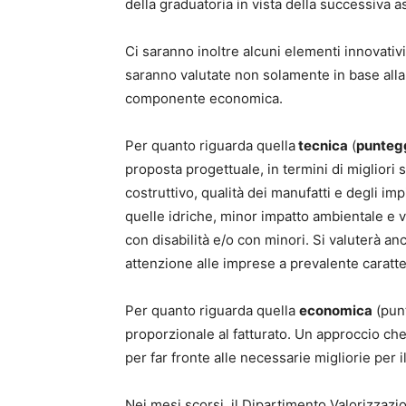
della graduatoria in vista della successiva
Ci saranno inoltre alcuni elementi innovativi r
saranno valutate non solamente in base all
componente economica.
Per quanto riguarda quella
tecnica
(
punteg
proposta progettuale, in termini di migliori s
costruttivo, qualità dei manufatti e degli im
quelle idriche, minor impatto ambientale e vi
con disabilità e/o con minori. Si valuterà a
attenzione alle imprese a prevalente caratte
Per quanto riguarda quella
economica
(punt
proporzionale al fatturato. Un approccio che
per far fronte alle necessarie migliorie per il
Nei mesi scorsi, il Dipartimento Valorizzaz