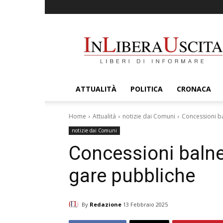
InLiberaUscita
ATTUALITÀ
POLITICA
CRONACA
Home
Attualità
notizie dai Comuni
Concessioni ba
notizie dai Comuni
Concessioni balnear
gare pubbliche
By
Redazione
13 Febbraio 2025