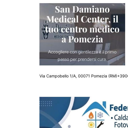
Via Campobello 1/A, 00071 Pomezia (RM)+390