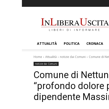
InLiberaUscita
ATTUALITÀ
POLITICA
CRONACA
Home
Attualità
notizie dai Comuni
Comune di Nett
notizie dai Comuni
Comune di Nettuno
“profondo dolore p
dipendente Massi