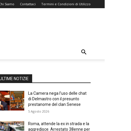
Chi Siamo
Contattaci
Termini e Condizioni di Utilizzo
ULTIME NOTIZIE
La Camera nega l’uso delle chat
di Delmastro con il presunto
prestanome del clan Senese
5 Agosto 2026
Roma, attende la ex in strada e la
aggredisce. Arrestato 38enne per