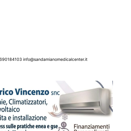
690184103 info@sandamianomedicalcenter.it