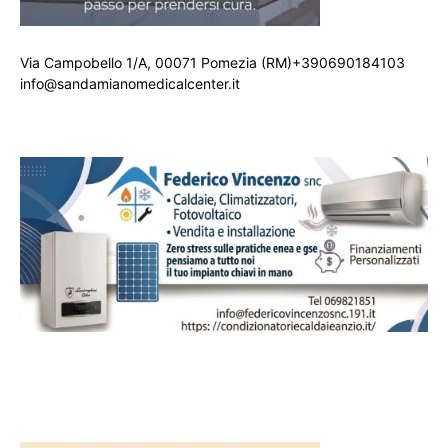
Via Campobello 1/A, 00071 Pomezia (RM)+390690184103
info@sandamianomedicalcenter.it