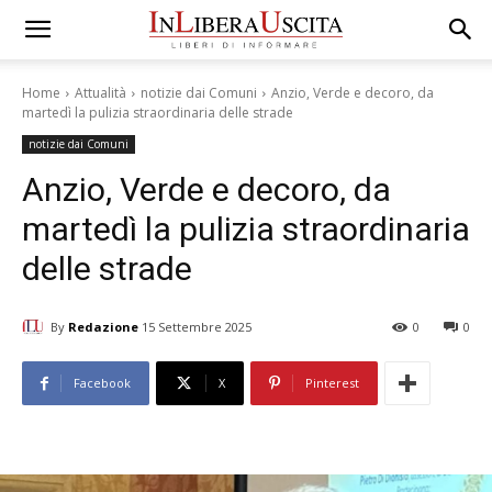
Home
Attualità
notizie dai Comuni
Anzio, Verde e decoro, da
martedì la pulizia straordinaria delle strade
notizie dai Comuni
Anzio, Verde e decoro, da
martedì la pulizia straordinaria
delle strade
By
Redazione
15 Settembre 2025
0
0
Facebook
X
Pinterest