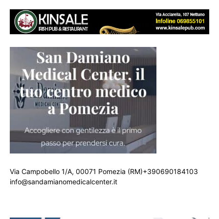
Via Campobello 1/A, 00071 Pomezia (RM)+390690184103
info@sandamianomedicalcenter.it