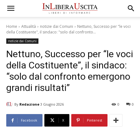
Home
Attualità
notizie dai Comuni
Nettuno, Successo per "le voci
della Costituente", il sindaco: "solo dal confronto...
notizie dai Comuni
Nettuno, Successo per “le voci
della Costituente”, il sindaco:
“solo dal confronto emergono
grandi risultati”
By
Redazione
3 Giugno 2026
0
0
Facebook
X
Pinterest