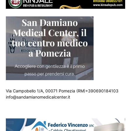
Via Campobello 1/A, 00071 Pomezia (RM)+390690184103
info@sandamianomedicalcenter.it