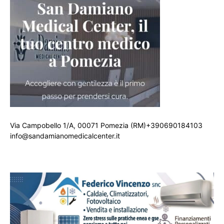
Via Campobello 1/A, 00071 Pomezia (RM)+390690184103
info@sandamianomedicalcenter.it