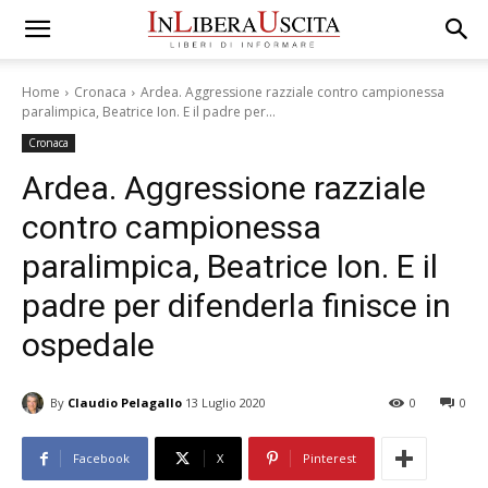
Home
Cronaca
Ardea. Aggressione razziale contro campionessa
paralimpica, Beatrice Ion. E il padre per...
Cronaca
Ardea. Aggressione razziale
contro campionessa
paralimpica, Beatrice Ion. E il
padre per difenderla finisce in
ospedale
By
Claudio Pelagallo
13 Luglio 2020
0
0
Facebook
X
Pinterest