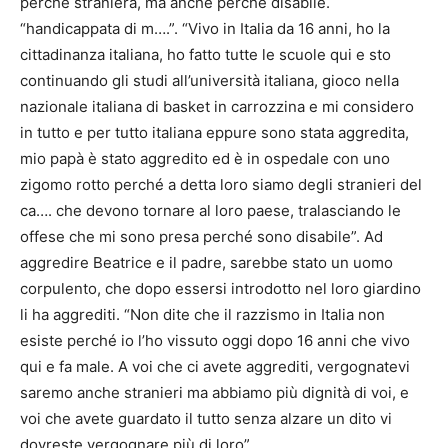
perché straniera, ma anche perché disabile.
“handicappata di m….”. “Vivo in Italia da 16 anni, ho la
cittadinanza italiana, ho fatto tutte le scuole qui e sto
continuando gli studi all’università italiana, gioco nella
nazionale italiana di basket in carrozzina e mi considero
in tutto e per tutto italiana eppure sono stata aggredita,
mio papà è stato aggredito ed è in ospedale con uno
zigomo rotto perché a detta loro siamo degli stranieri del
ca…. che devono tornare al loro paese, tralasciando le
offese che mi sono presa perché sono disabile”. Ad
aggredire Beatrice e il padre, sarebbe stato un uomo
corpulento, che dopo essersi introdotto nel loro giardino
li ha aggrediti. “Non dite che il razzismo in Italia non
esiste perché io l’ho vissuto oggi dopo 16 anni che vivo
qui e fa male. A voi che ci avete aggrediti, vergognatevi
saremo anche stranieri ma abbiamo più dignità di voi, e
voi che avete guardato il tutto senza alzare un dito vi
dovreste vergognare più di loro”.