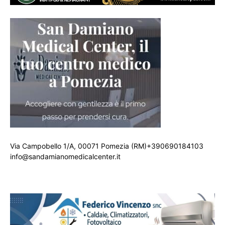
Via Campobello 1/A, 00071 Pomezia (RM)+390690184103
info@sandamianomedicalcenter.it