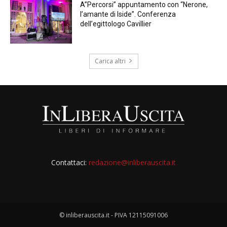
A”Percorsi” appuntamento con “Nerone,
l’amante di Iside”. Conferenza
dell’egittologo Cavillier
Carica altri
Contattaci:
redazione@inliberauscita.it
© inliberauscita.it - PIVA 12115091006