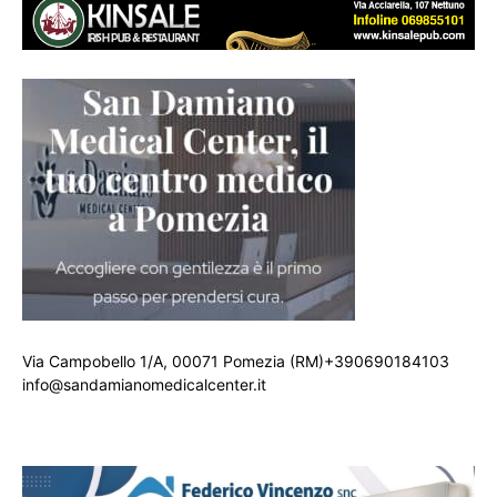
Via Campobello 1/A, 00071 Pomezia (RM)+390690184103
info@sandamianomedicalcenter.it