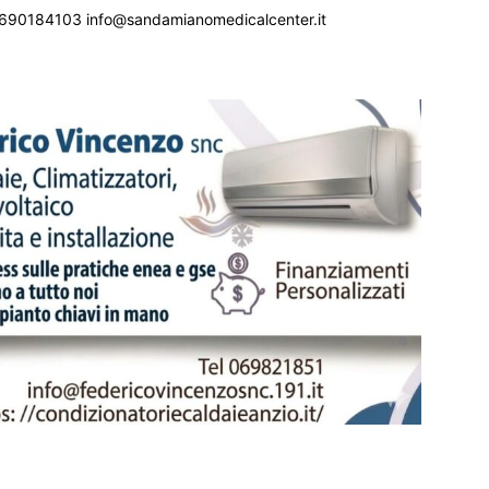
690184103 info@sandamianomedicalcenter.it