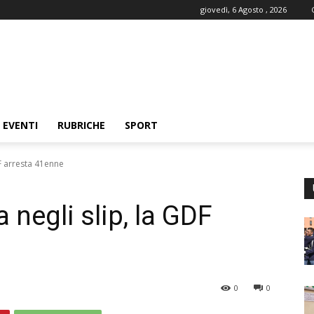
giovedì, 6 Agosto , 2026
EVENTI
RUBRICHE
SPORT
F arresta 41enne
negli slip, la GDF
0
0