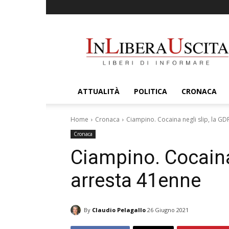
InLiberaUscita
ATTUALITÀ
POLITICA
CRONACA
Home
Cronaca
Ciampino. Cocaina negli slip, la GD
Cronaca
Ciampino. Cocaina 
arresta 41enne
By
Claudio Pelagallo
26 Giugno 2021