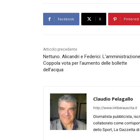
Facebook
X
Pinterest
Articolo precedente
Nettuno. Alicandri e Federici: L’amministrazion
Coppola vota per l’aumento delle bollette
dell’acqua
Claudio Pelagallo
http://www.inliberauscita.it
Giornalista pubblicista, isc
collaborato come corrispond
dello Sport, La Gazzetta di